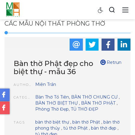
CÁC MẪU NỘI THẤT PHÒNG THỜ
Bàn thờ Phật đẹp cho
Retrun
biệt thự - mẫu 36
Miên Trần
AUTHOR
Bàn Thờ Tổ Tiên
,
BÀN THỜ CHUNG CƯ
,
CATEGORIES
BÀN THỜ BIỆT THỰ
,
BÀN THỜ PHẬT
,
Phòng Thờ Đẹp
,
TỦ THỜ ĐẸP
bàn thờ biệt thự
,
bàn thờ Phật
,
bàn thờ
TAGS
phong thủy
,
tủ thờ Phật
,
bàn thờ đẹp
,
tủ thờ đẹp