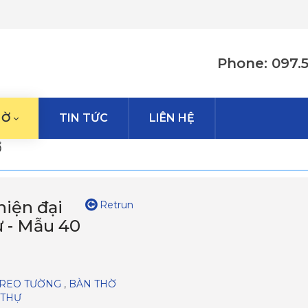
Phone: 097.
HỜ
TIN TỨC
LIÊN HỆ
Ờ
hiện đại
Retrun
 - Mẫu 40
TREO TƯỜNG
,
BÀN THỜ
 THỰ