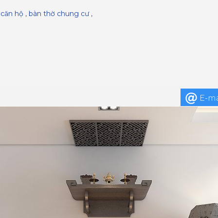
 căn hộ
,
bàn thờ chung cư
,
E-ma