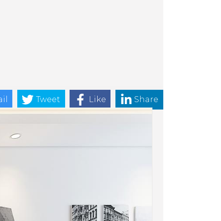
il
Tweet
Like
Share