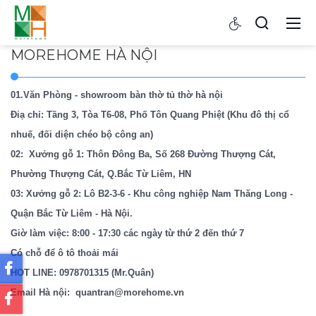
MOREHOME HÀ NỘI
01.Văn Phòng - showroom bàn thờ tủ thờ hà nội
Điạ chỉ: Tầng 3, Tòa T6-08, Phố Tôn Quang Phiệt (Khu đô thị cổ
nhuế, đối diện chéo bộ công an)
02: Xưởng gỗ 1: Thôn Đông Ba, Số 268 Đường Thượng Cát,
Phường Thượng Cát, Q.Bắc Từ Liêm, HN
03: Xưởng gỗ 2: Lô B2-3-6 - Khu công nghiệp Nam Thăng Long -
Quận Bắc Từ Liêm - Hà Nội.
Giờ làm việc: 8:00 - 17:30 các ngày từ thứ 2 đến thứ 7
Có chỗ để ô tô thoải mái
HOT LINE:
0978701315
(Mr.Quân)
Email Hà nội:
quantran@morehome.vn